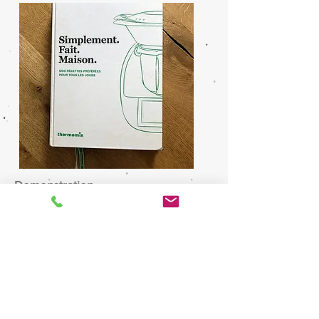
Demonstration
Delivery
2 year warranty
After sales service (for example,
cooking classes, recipes, helpful
hints…)