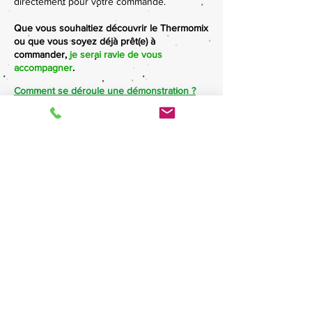
directement pour votre commande.
Que vous souhaitiez découvrir le Thermomix
ou que vous soyez déjà prêt(e) à
commander,
je serai ravie de vous
accompagner
.
Comment se déroule une démonstration ?
Mon rôle n'est pas de vous convaincre.
Mon rôle est de vous aider à déterminer
si le Thermomix®
répond réellement à vos besoins.
Plus de 700 familles en Suisse romande
m'ont déjà fait confiance pour découvrir le
Thermomix®.
14 ans
d'expérience à
votre service